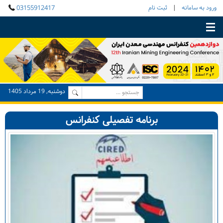
ورود به سامانه
|
ثبت نام
03155912417
Toggle main menu visibility
دوشنبه, 19 مرداد 1405
برنامه تفصیلی کنفرانس