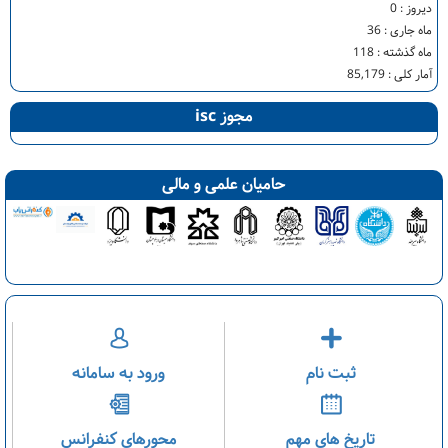
دیروز :
0
ماه جاری :
36
ماه گذشته :
118
آمار کلی :
85,179
مجوز isc
حامیان علمی و مالی
ثبت نام
ورود به سامانه
تاریخ های مهم
محورهای کنفرانس