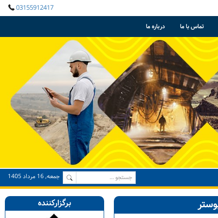
03155912417
تماس با ما
درباره ما
جمعه, 16 مرداد 1405
وستر
برگزارکننده