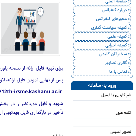
:: صفحه اصلی
:: درباره کنفرانس
:: محورهای کنفرانس
:: کمیته سیاست گذاری
:: کمیته علمی
:: کمیته اجرایی
:: سخنرانان کلیدی
:: گالری تصاویر
برای تهیه فایل ارائه از نسخه پاو
:: تماس با ما
پس از نهایی نمودن فایل ارائه، ل
ورود به سامانه
//12th-irsme.kashanu.ac.ir
نام کاربری یا ایمیل
تأخیر در بارگذاری فایل ویدئویی 
کلمه عبور
تصویر امنیتی