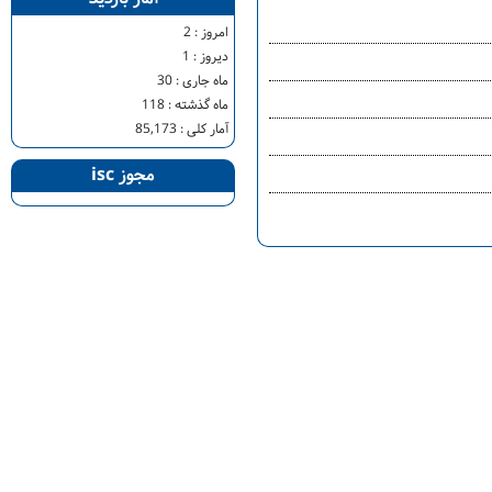
امروز :
2
دیروز :
1
ماه جاری :
30
ماه گذشته :
118
آمار کلی :
85,173
مجوز isc